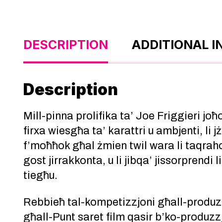
DESCRIPTION
ADDITIONAL 
Description
Mill-pinna prolifika ta’ Joe Friggieri joħ
firxa wiesgħa ta’ karattri u ambjenti, li 
f’moħħok għal żmien twil wara li taqrahom
gost jirrakkonta, u li jibqa’ jissorprendi 
tiegħu.
Rebbieħ tal-kompetizzjoni għall-produzzjo
għall-Punt saret film qasir b’ko-produzz