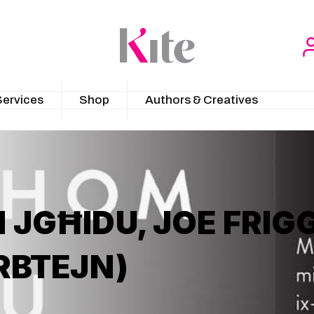
Services
Shop
Authors & Creatives
GĦIDU, JOE FRIGG
RBTEJN)