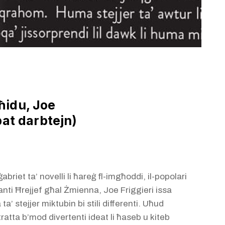
idu, Joe
pat darbtejn)
abriet ta’ novelli li ħareġ fl-imgħoddi, il-popolari
lanti Ħrejjef għal Żmienna, Joe Friggieri issa
ta’ stejjer miktubin bi stili differenti. Uħud
tratta b’mod divertenti ideat li ħaseb u kiteb