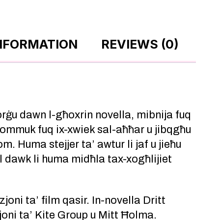
INFORMATION
REVIEWS (0)
orġu dawn l-għoxrin novella, mibnija fuq
jżommuk fuq ix-xwiek sal-aħħar u jibqgħu
. Huma stejjer ta’ awtur li jaf u jieħu
lil dawk li huma midħla tax-xogħlijiet
ni ta’ film qasir. In-novella Dritt
joni ta’ Kite Group u Mitt Ħolma.