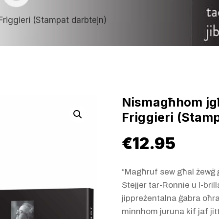
riggieri (Stampat darbtejn)
Nismagħhom jgħ
Friggieri (Stam
€
12.95
“Magħruf sew għal żewġ ġ
Stejjer tar-Ronnie u l-bril
jippreżentalna ġabra oħra 
minnhom juruna kif jaf jit