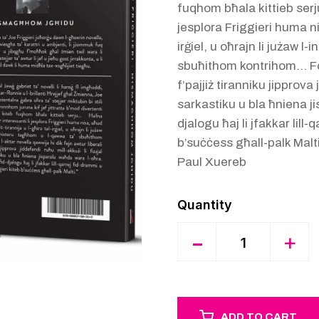
fuqhom bħala kittieb serju
jesplora Friggieri huma ni
irġiel, u oħrajn li jużaw 
sbuħithom kontrihom… Fors
f’pajjiż tiranniku jipprova 
sarkastiku u bla ħniena ji
djalogu ħaj li jfakkar lill-
b’suċċess għall-palk Malti
Paul Xuereb
Quantity
-
+
ADD TO CART