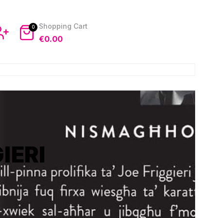
0
€
0.00
IERI