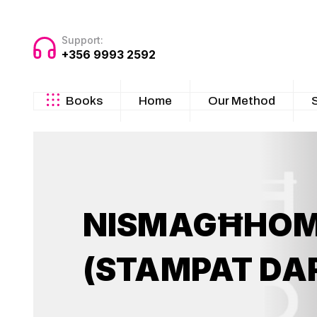
Support:
+356 9993 2592
Books
Home
Our Method
NISMAGĦHOM J
(STAMPAT DA