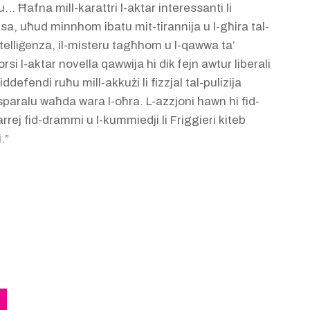
… Ħafna mill-karattri l-aktar interessanti li
sa, uħud minnhom ibatu mit-tirannija u l-għira tal-
l-intelliġenza, il-misteru tagħhom u l-qawwa ta’
i l-aktar novella qawwija hi dik fejn awtur liberali
jiddefendi ruħu mill-akkużi li fizzjal tal-pulizija
sparalu waħda wara l-oħra. L-azzjoni hawn hi fid-
qarrej fid-drammi u l-kummiedji li Friggieri kiteb
.”