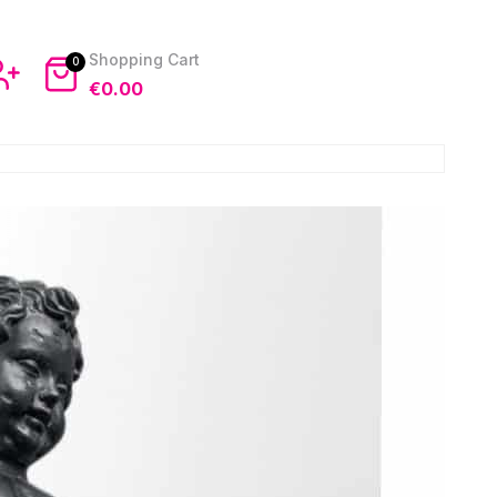
0
€
0.00