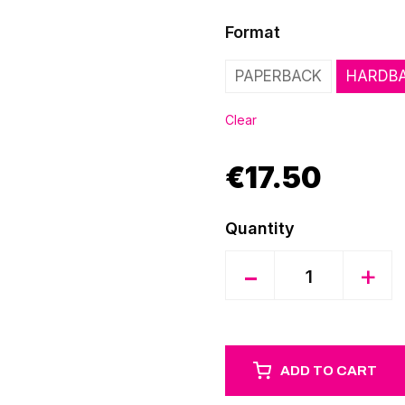
Format
PAPERBACK
HARDB
Clear
€
17.50
Quantity
-
+
ADD TO CART