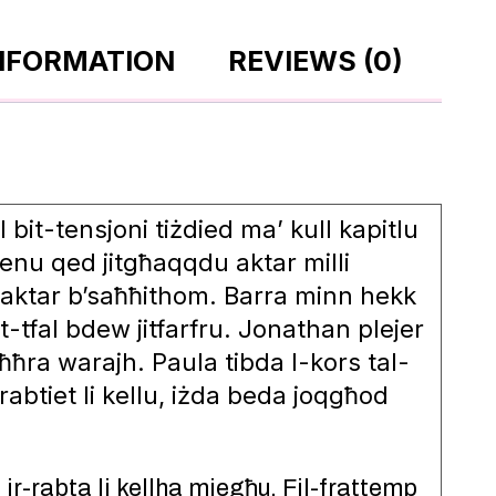
INFORMATION
REVIEWS (0)
bit-tensjoni tiżdied ma’ kull kapitlu
kienu qed jitgħaqqdu aktar milli
u aktar b’saħħithom. Barra minn hekk
It-tfal bdew jitfarfru. Jonathan plejer
saħħra warajh. Paula tibda l-kors tal-
abtiet li kellu, iżda beda joqgħod
-rabta li kellha miegħu. Fil-frattemp