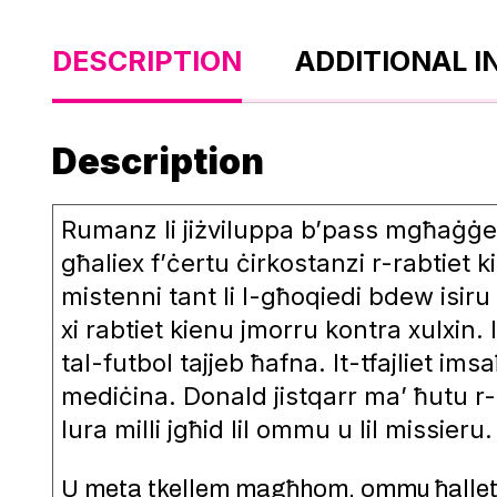
DESCRIPTION
ADDITIONAL 
Description
Rumanz li jiżviluppa b’pass mgħaġġel 
għaliex f’ċertu ċirkostanzi r-rabtiet 
mistenni tant li l-għoqiedi bdew isir
xi rabtiet kienu jmorru kontra xulxin. 
tal-futbol tajjeb ħafna. It-tfajliet im
mediċina. Donald jistqarr ma’ ħutu r-r
lura milli jgħid lil ommu u lil missieru.
U meta tkellem magħhom, ommu ħallet ir