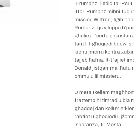
Ir-rumanz il-ġdid tal-Perit
itfal. Rumanz mibni fuq rabt
missier, Wilfred, tiġih opp
Rumanz li jiżviluppa b’pas
għaliex f’ċertu ċirkostanz
tant li l-għoqiedi bdew is
kienu jmorru kontra xulxin.
tajjeb ħafna. It-tfajliet 
Donald jistqarr ma’ ħutu r-
ommu u lil missieru.
U meta tkellem magħhom, o
frattemp hi timrad u bla 
għaddej dan kollu? X’kien
rabtiet u għoqiedi li jżomm
Isperanza, fil-Mosta.