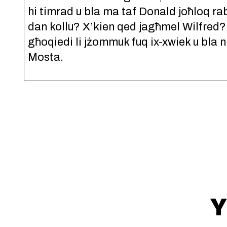
hi timrad u bla ma taf Donald joħloq r
dan kollu? X’kien qed jagħmel Wilfred? L
għoqiedi li jżommuk fuq ix-xwiek u bla ni
Mosta.
Y