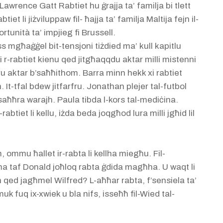
 Lawrence Gatt Rabtiet hu ġrajja ta’ familja bi tlett
iet li jiżviluppaw fil- ħajja ta’ familja Maltija fejn il-
ortunità ta’ impjieg fi Brussell.
s mgħaġġel bit-tensjoni tiżdied ma’ kull kapitlu
i r-rabtiet kienu qed jitgħaqqdu aktar milli mistenni
iru aktar b’saħħithom. Barra minn hekk xi rabtiet
 It-tfal bdew jitfarfru. Jonathan plejer tal-futbol
imsaħħra warajh. Paula tibda l-kors tal-mediċina.
rabtiet li kellu, iżda beda joqgħod lura milli jgħid lil
mmu ħallet ir-rabta li kellha miegħu. Fil-
ma taf Donald joħloq rabta ġdida magħha. U waqt li
 qed jagħmel Wilfred? L-aħħar rabta, f’sensiela ta’
uk fuq ix-xwiek u bla nifs, isseħħ fil-Wied tal-