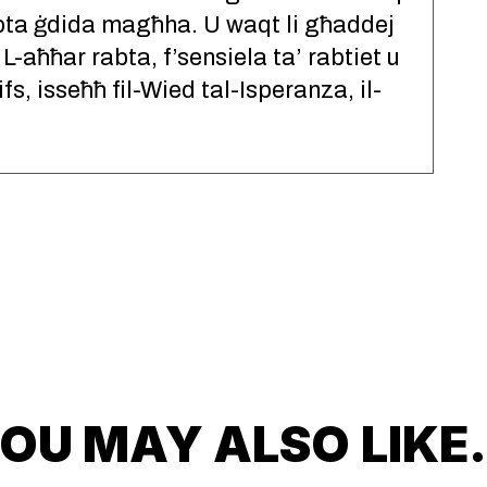
abta ġdida magħha. U waqt li għaddej
-aħħar rabta, f’sensiela ta’ rabtiet u
fs, isseħħ fil-Wied tal-Isperanza, il-
OU MAY ALSO LIK