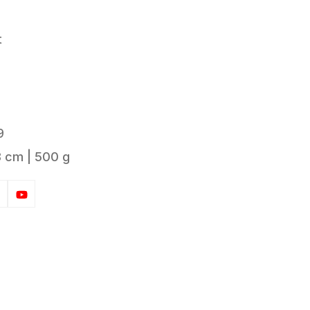
t
9
8 cm | 500 g