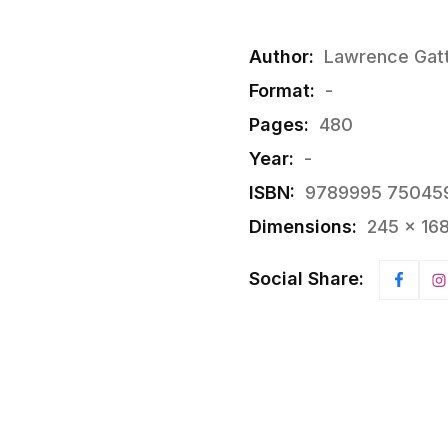
Author:
Lawrence Gat
Format:
-
Pages:
480
Year:
-
ISBN:
9789995 75045
Dimensions:
245 × 16
Social Share: