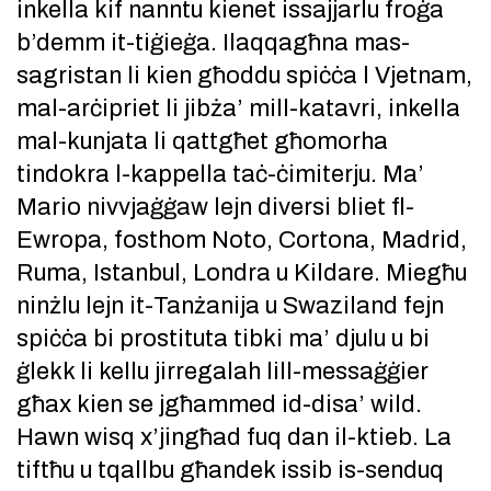
inkella kif nanntu kienet issajjarlu froġa
b’demm it-tiġieġa. Ilaqqagħna mas-
sagristan li kien għoddu spiċċa l Vjetnam,
mal-arċipriet li jibża’ mill-katavri, inkella
mal-kunjata li qattgħet għomorha
tindokra l-kappella taċ-ċimiterju. Ma’
Mario nivvjaġġaw lejn diversi bliet fl-
Ewropa, fosthom Noto, Cortona, Madrid,
Ruma, Istanbul, Londra u Kildare. Miegħu
ninżlu lejn it-Tanżanija u Swaziland fejn
spiċċa bi prostituta tibki ma’ djulu u bi
ġlekk li kellu jirregalah lill-messaġġier
għax kien se jgħammed id-disa’ wild.
Hawn wisq x’jingħad fuq dan il-ktieb. La
tiftħu u tqallbu għandek issib is-senduq