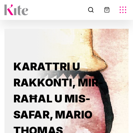
KARATTRI U
RAKKONTI, MIR-
RAĦAL U MIS-
SAFAR, MARIO
THOMAS