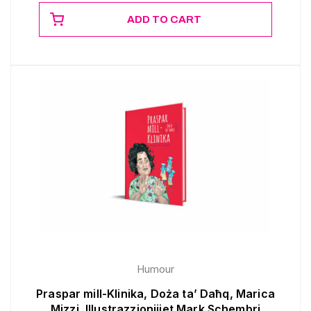
ADD TO CART
Humour
Praspar mill-Klinika, Doża ta’ Daħq, Marica
Mizzi, Illustrazzjonijiet Mark Schembri