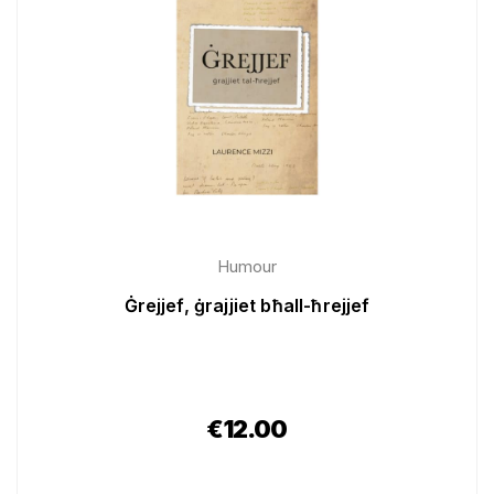
Humour
Ġrejjef, ġrajjiet bħall-ħrejjef
€
12.00