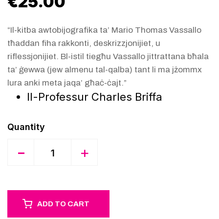
€
25.00
“Il-kitba awtobijografika ta’ Mario Thomas Vassallo
tħaddan fiha rakkonti, deskrizzjonijiet, u
riflessjonijiet. Bl-istil tiegħu Vassallo jittrattana bħala
ta’ ġewwa (jew almenu tal-qalba) tant li ma jżommx
lura anki meta jaqa’ għaċ-ċajt.”
Il-Professur Charles Briffa
Quantity
-
+
ADD TO CART