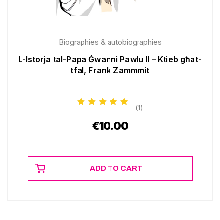
Biographies & autobiographies
L-Istorja tal-Papa Ġwanni Pawlu II – Ktieb għat-
tfal, Frank Zammmit
(1)
€
10.00
ADD TO CART