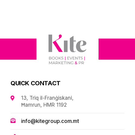
QUICK CONTACT
13, Triq il-Franġiskani,
Ħamrun, HMR 1192
info@kitegroup.com.mt