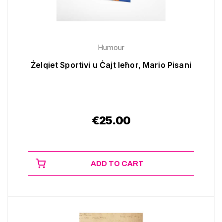
Humour
Żelqiet Sportivi u Ċajt Ieħor, Mario Pisani
€
25.00
ADD TO CART