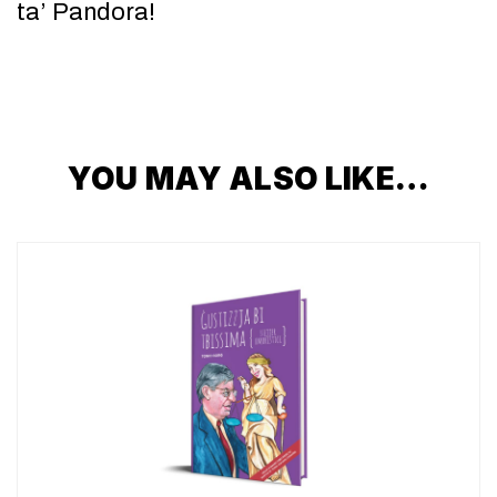
ta’ Pandora!
YOU MAY ALSO LIKE…