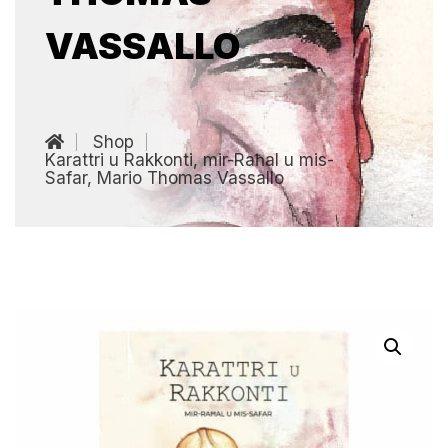
VASSALLO
Shop
Karattri u Rakkonti, mir-Raħal u mis-
Safar, Mario Thomas Vassallo